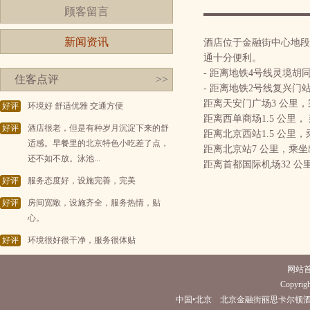
顾客留言
新闻资讯
酒店位于金融街中心地段
通十分便利。
- 距离地铁4号线灵境胡
住客点评
>>
- 距离地铁2号线复兴门
距离天安门广场3 公里，
好评
环境好 舒适优雅 交通方便
距离西单商场1.5 公里，
好评
酒店很老，但是有种岁月沉淀下来的舒
距离北京西站1.5 公里，
适感。早餐里的北京特色小吃差了点，
距离北京站7 公里，乘坐
还不如不放。泳池...
距离首都国际机场32 公
好评
服务态度好，设施完善，完美
好评
房间宽敞，设施齐全，服务热情，贴
心。
好评
环境很好很干净，服务很体贴
网站
Copyright
中国•北京 北京金融街丽思卡尔顿酒店(电话010-660