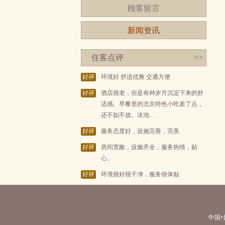
顾客留言
新闻资讯
住客点评
>>
好评
环境好 舒适优雅 交通方便
好评
酒店很老，但是有种岁月沉淀下来的舒
适感。早餐里的北京特色小吃差了点，
还不如不放。泳池...
好评
服务态度好，设施完善，完美
好评
房间宽敞，设施齐全，服务热情，贴
心。
好评
环境很好很干净，服务很体贴
中国•北